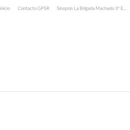
inicio
Contacto GPSR
Sinopsis La Brigada Machado 3ª Edición
ip to main content
Skip to navigat